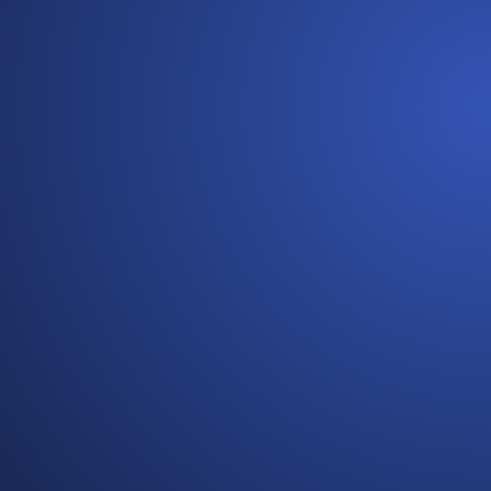
Mentālās veselības atbalsts,
balstīts neirozinātnē
(jau drīzumā)
Mentālās veselības centrs piedāvā pētījumos balstītas
nervu sistēmas regulācijas metodes, apvienojot infra-
zemo frekvenču neirofīdbeku, individuālu darbu un
izglītojošas lekcijas. Mūsu pieeja ir neinvazīva, droša un
piemērota gan bērniem, gan pieaugušajiem, palīdzot
uzlabot pašsajūtu un iekšējo līdzsvaru.
Smadzeņu pašregulācija
– individuāli IZF neirofīdbeka
seansi
Izglītošana un izpratne
– lekcijas par nervu sistēmu un
mentālo veselību
Profesionāls atbalsts
– individuālas konsultācijas un
grupu darbs