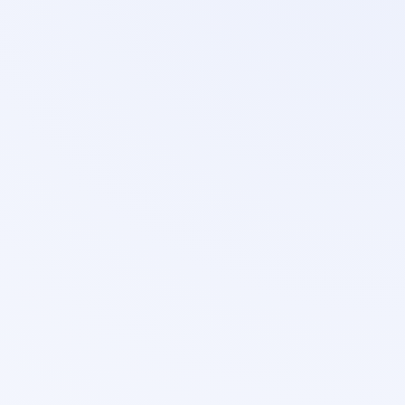
Psihologs
Bērni un jaunieši
Pieaugušie
Kristīne Kasparsone
Sertificēts psihologs klīniskajā, veselības, izglītības
un konsultatīvajā psiholoģijā.
Skatīt