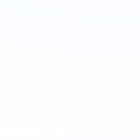
Tēvi
atbalsts
vīru apļi
Lauris Bokišs
Skatīt