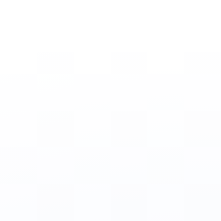
Skatīt
Mūsu spēciālisti
Atrodi sev nepieciešamo atbalstu un ieplāno sarunu jau
šodien!