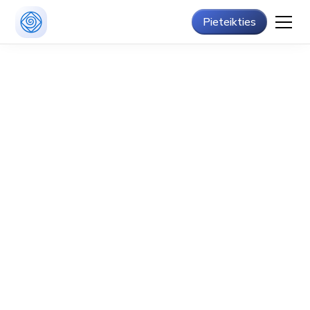
Pieteikties
Mentālās veselības centrs
Mentālās veselības atbalsts
balstīts neirozinātnē
Apvienojam praktisku atbalstu un pētījumos balstītas
metodes,
lai palīdzētu stabilizēt nervu sistēmu un uzlabot
pašsajūtu ikdienā.
Piedāvājam konsultācijas.
Pieteikties
+371 22078432