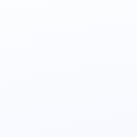
Supervizors
Mentors
Mediators
Agris Starts
Mērķis palīdzēt jauniešiem, vecākiem un cilvēkiem,
kas vēlas pellnīt vairāk.
Skatīt