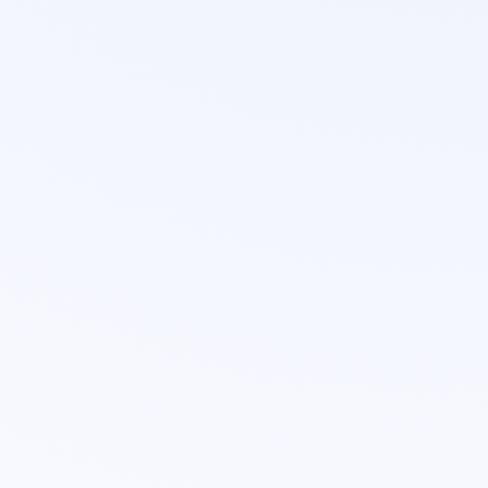
Hipnoterapija
Mentālā veslība
Depresija
Jānis Tiltiņš
Caur paša pieredzi uz savu misiju