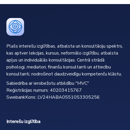
Plašs interešu izglītības, atbalsta un konsultāciju spektrs,
kas aptver lekcijas, kursus, neformālo izglītību, atbalsta
apļus un individuālās konsultācijas. Centrā strādā
psihologi, mediatori, finanšu konsultanti un attiecību
konsultanti, nodrošinot daudzveidīgu kompetenču klāstu.
Sabiedrība ar ierobežotu atbildību "MVC"
Reģistrācijas numurs: 40203415767
SwebankKons: LV24HABA0551053305256
Interešu izglītība