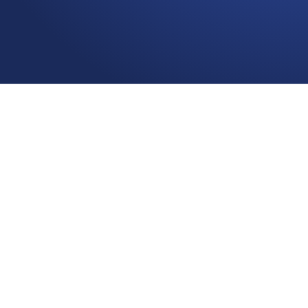
Pieteikties konsultācijai
+371 22078432
Sper pirmo soli pretīm izaugsmei
un mieram attiecībās, ģimenē un
darbā!
Saliksim galvas kopā un atradīsim ceļu uz taviem
mērķiem.
Pieteikties konsultācijai
Pakalpojumi