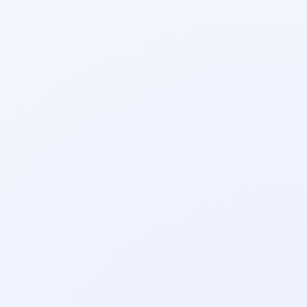
Sievišķība
Daba
Zināšanas
Andrita Grīnberga
Sieviešu pasaules pārzinātāja
Skatīt